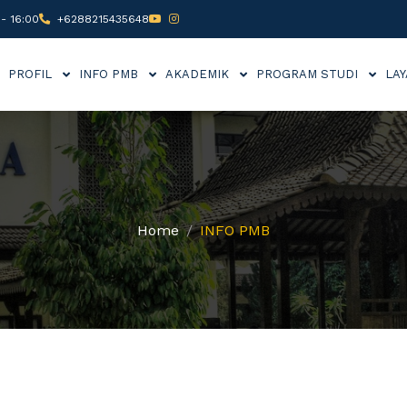
- 16:00
+6288215435648
PROFIL
INFO PMB
AKADEMIK
PROGRAM STUDI
LA
Home
INFO PMB