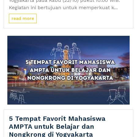
Yogyakarta pada Rabu (22/10) pukul 10.00 WIB.
Kegiatan ini bertujuan untuk memperkuat k...
read more
5 Tempat Favorit Mahasiswa
AMPTA untuk Belajar dan
Nongkrong di Yogyakarta