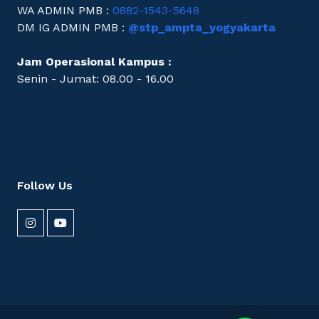
WA ADMIN PMB :
0882-1543-5648
DM IG ADMIN PMB :
@stp_ampta_yogyakarta
Jam Operasional Kampus :
Senin - Jumat: 08.00 - 16.00
Follow Us