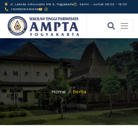
Jl. Laksda Adisucipto KM 6, Yogyakarta
Senin - Jumat 08:00 - 16:00
+6288215435648
Home
Berita