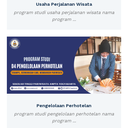
Usaha Perjalanan Wisata
program studi usaha perjalanan wisata nama
program ...
Pengelolaan Perhotelan
program studi pengelolaan perhotelan nama
program ...